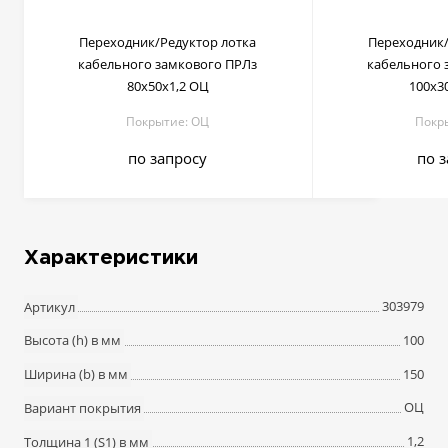
Переходник/Редуктор лотка
Переходник/
кабельного замкового ПРЛз
кабельного 
80х50х1,2 ОЦ
100х3
Покрытие: ОЦ
Покр
по запросу
по 
Характеристики
303979
Артикул
100
Высота (h) в мм
150
Ширина (b) в мм
ОЦ
Вариант покрытия
1,2
Толщина 1 (S1) в мм