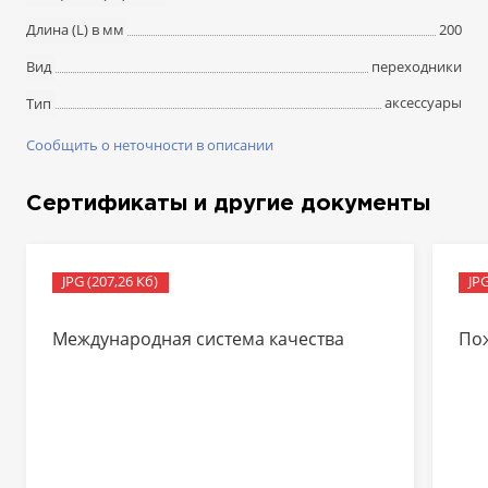
200
Длина (L) в мм
переходники
Вид
аксессуары
Тип
Сообщить о неточности в описании
Сертификаты и другие документы
JPG (207,26 Кб)
JPG
Международная система качества
По