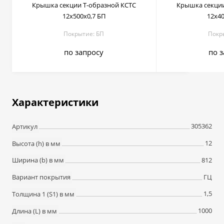
Крышка секции T-образной КСТС
Крышка секции
12х500х0,7 БП
12х40
Покрытие: БП
Покр
по запросу
по 
Характеристики
305362
Артикул
12
Высота (h) в мм
812
Ширина (b) в мм
ГЦ
Вариант покрытия
1,5
Толщина 1 (S1) в мм
1000
Длина (L) в мм