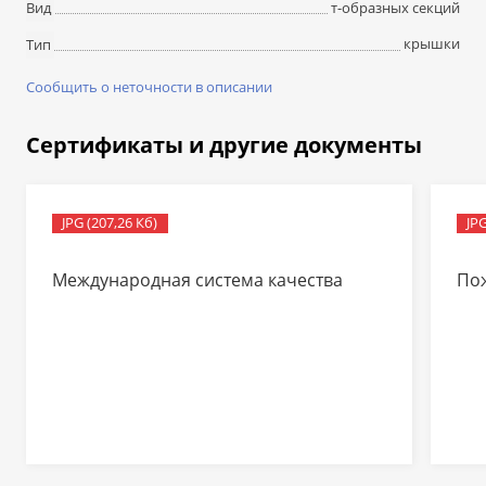
т-образных секций
Вид
крышки
Тип
Сообщить о неточности в описании
Сертификаты и другие документы
JPG (207,26 Кб)
JPG
Международная система качества
По