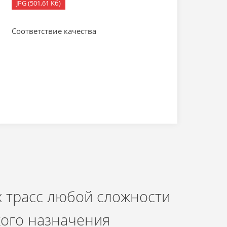
JPG (501,61 Кб)
Соответствие качества
 трасс любой сложности
кого назначения