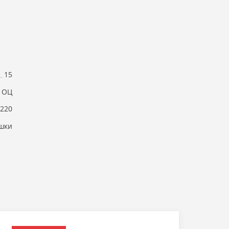
15
ОЦ
220
шки