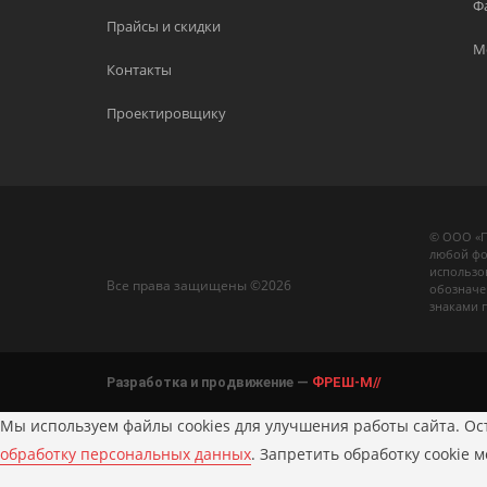
Ф
Прайсы и скидки
М
Контакты
Проектировщику
© ООО «П
любой фо
использо
Все права защищены ©2026
обозначе
знаками 
Разработка и продвижение —
ФРЕШ-М//
Мы используем файлы cookies для улучшения работы сайта. Ост
обработку персональных данных
. Запретить обработку cookie 