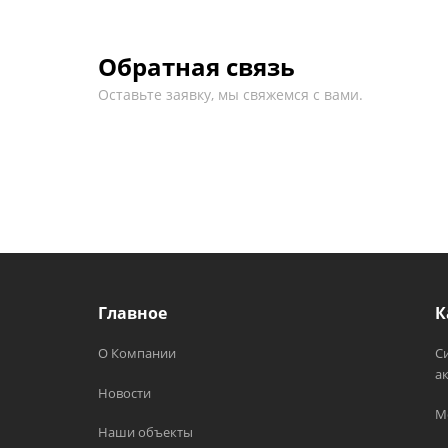
Обратная связь
Оставьте заявку, мы свяжемся с вами.
Главное
К
О Компании
С
а
Новости
М
Наши объекты