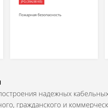
JPG (394,98 Кб)
Пожарная безопасность
и
 построения надежных кабельных
ого, гражданского и коммерчес