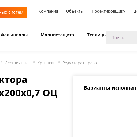
Компания
Объекты
Проектировщику
Ц
ных систем
Фальшполы
Молниезащита
Теплицы
Лестничные
Крышки
Редуктора вправо
ктора
Варианты исполнен
х200х0,7 ОЦ