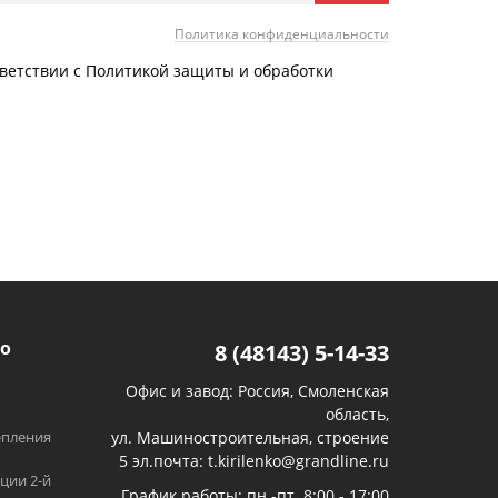
Политика конфиденциальности
тветствии с Политикой защиты и обработки
о
8 (48143) 5-14-33
Офис и завод: Россия, Смоленская
область,
епления
ул. Машиностроительная, строение
5 эл.почта: t.kirilenko@grandline.ru
ции 2-й
График работы: пн.-пт. 8:00 - 17:00