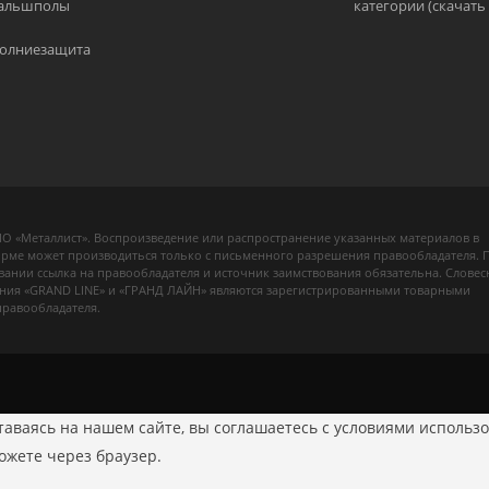
альшполы
категории (скачать 
олниезащита
О «Металлист». Воспроизведение или распространение указанных материалов в
рме может производиться только с письменного разрешения правообладателя. 
вании ссылка на правообладателя и источник заимствования обязательна. Словес
ния «GRAND LINE» и «ГРАНД ЛАЙН» являются зарегистрированными товарными
правообладателя.
аваясь на нашем сайте, вы соглашаетесь с условиями использо
можете через браузер.