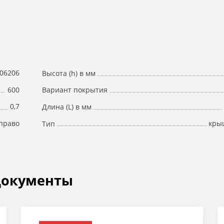
06206
Высота (h) в мм
600
Вариант покрытия
0,7
Длина (L) в мм
право
кры
Тип
документы