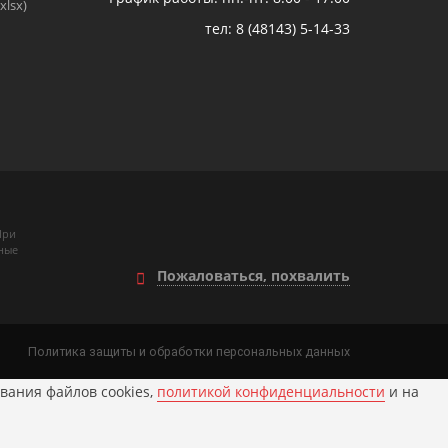
xlsx)
тел:
8 (48143) 5-14-33
При
ные
Пожаловаться, похвалить
Политика защиты и обработки персональных данных
вания файлов cookies,
политикой конфиденциальности
и на