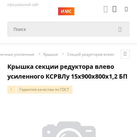
официальный сайт
ИМС
тничные усиленные
Крышки
Секций редукторов влево
Крышка секции редуктора влево
усиленного КСРВЛу 15х900х800х1,2 БП
Гарантия качества по ГОСТ
i