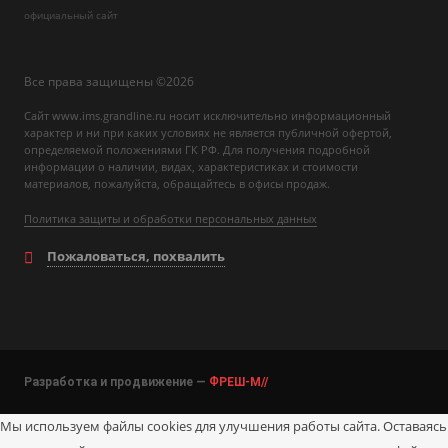
официальный сайт
Все права защищены ©2026
Сайт www.ims.grandline.ru носит исключительно информационный
характер и ни при каких условиях не является публичной офертой,
определяемой положениями ГК РФ. Для получения подробной
информации о наличии, видах, характеристиках и стоимости
материалов, пожалуйста, обращайтесь в офисы продаж.
Политика защиты и обработки персональных данных
Пожаловаться, похвалить
Разработка и продвижение —
ФРЕШ-М//
Мы используем файлы cookies для улучшения работы сайта. Оставаясь