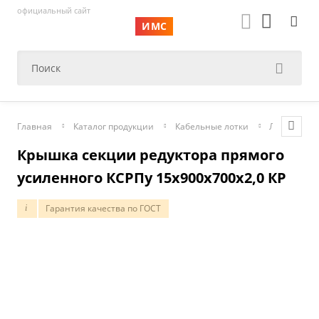
официальный сайт
ИМС
Главная
Каталог продукции
Кабельные лотки
Лотки лест
Крышка секции редуктора прямого
усиленного КСРПу 15х900х700х2,0 КР
Гарантия качества по ГОСТ
i