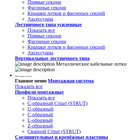
Прямые секции
Фасонные секции
Крышки лотков и фасонных секций
Аксессуары
Лестничного типа усиленные
Показать все
Прямые секции
Фасонные секции
Крышки лотков и фасонных секций
Аксессуары
Вертикальные лестничного типа
Металлические кабельные лотки
Монтажная система
Главное меню
Монтажная система
Показать все
Профили монтажные
Показать все
С-образный Страт (STRUT)
U-образный
С-образный
L-образный
Z-образный
Сварной Страт (STRUT)
Соединительные и крепёжные пластины