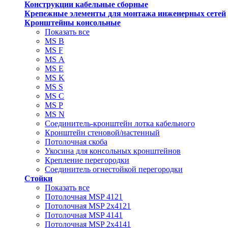
Конструкции кабельные сборные
Крепежные элементы для монтажа инженерных сетей
Кронштейны консольные
Показать все
MS В
MS F
MS А
MS Е
MS K
MS S
MS C
MS P
MS N
Соединитель-кронштейн лотка кабельного
Кронштейн стеновой/настенный
Потолочная скоба
Укосина для консольных кронштейнов
Крепление перегородки
Соединитель огнестойкой перегородки
Стойки
Показать все
Потолочная MSP 4121
Потолочная MSP 2х4121
Потолочная MSP 4141
Потолочная MSP 2х4141