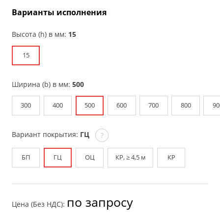
Варианты исполнения
Высота (h) в мм:
15
15
Ширина (b) в мм:
500
300
400
500
600
700
800
90
Вариант покрытия:
ГЦ
?
БП
ГЦ
ОЦ
КР, ≥ 4,5 м
КР
по запросу
Цена (Без НДС):