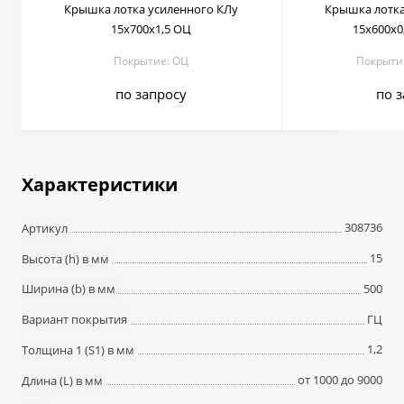
Крышка лотка усиленного КЛу
Крышка лотка
15х700х1,5 ОЦ
15х600х0,
Покрытие: ОЦ
Покрытие:
по запросу
по 
Характеристики
308736
Артикул
15
Высота (h) в мм
500
Ширина (b) в мм
ГЦ
Вариант покрытия
1,2
Толщина 1 (S1) в мм
от 1000 до 9000
Длина (L) в мм