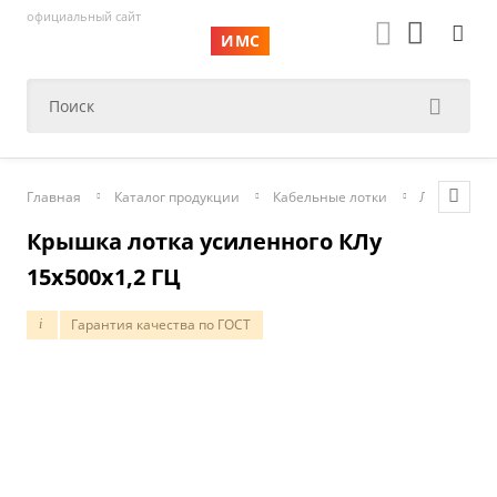
официальный сайт
ИМС
Главная
Каталог продукции
Кабельные лотки
Лотки лест
Крышка лотка усиленного КЛу
15х500х1,2 ГЦ
Гарантия качества по ГОСТ
i