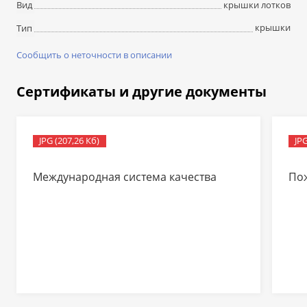
крышки лотков
Вид
крышки
Тип
Сообщить о неточности в описании
Сертификаты и другие документы
JPG (207,26 Кб)
JPG
Международная система качества
По