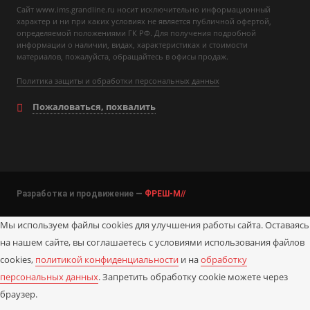
Сайт www.ims.grandline.ru носит исключительно информационный
характер и ни при каких условиях не является публичной офертой,
определяемой положениями ГК РФ. Для получения подробной
информации о наличии, видах, характеристиках и стоимости
материалов, пожалуйста, обращайтесь в офисы продаж.
Политика защиты и обработки персональных данных
Пожаловаться, похвалить
Разработка и продвижение —
ФРЕШ-М//
Мы используем файлы cookies для улучшения работы сайта. Оставаясь
на нашем сайте, вы соглашаетесь с условиями использования файлов
cookies,
политикой конфиденциальности
и на
обработку
персональных данных
. Запретить обработку cookie можете через
браузер.