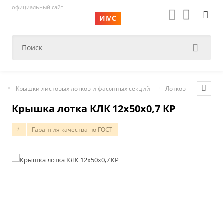
официальный сайт
ИМС
е
Крышки листовых лотков и фасонных секций
Лотков
Крышка лотка КЛК 12х50х0,7 КР
Гарантия качества по ГОСТ
i