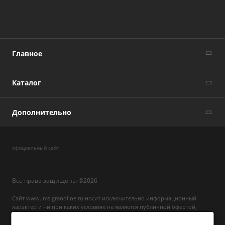
Главное
Каталог
Дополнительно
официальный сайт
Все права защищены ©2026
Сайт www.ims.grandline.ru носит исключительно информационный
характер и ни при каких условиях не является публичной офертой,
определяемой положениями ГК РФ. Для получения подробной
информации о наличии, видах, характеристиках и стоимости