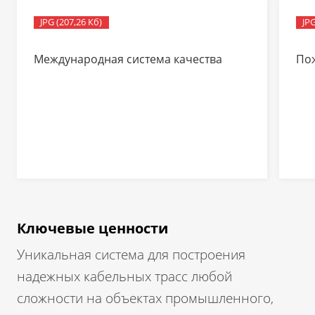
JPG (207,26 Кб)
JPG
Международная система качества
По
Ключевые ценности
Уникальная система для построения
надежных кабельных трасс любой
сложности на объектах промышленного,