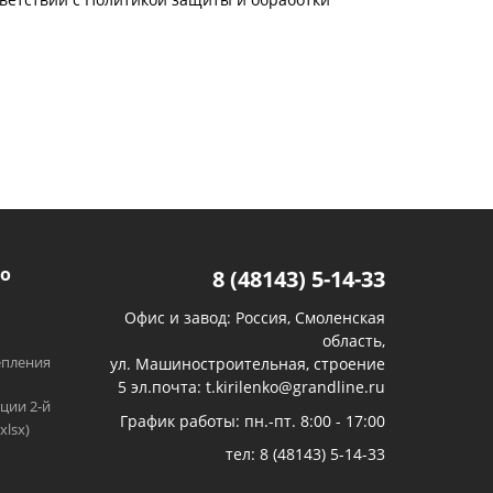
тветствии с Политикой защиты и обработки
о
8 (48143) 5-14-33
Офис и завод: Россия, Смоленская
область,
епления
ул. Машиностроительная, строение
5 эл.почта: t.kirilenko@grandline.ru
ции 2-й
График работы: пн.-пт. 8:00 - 17:00
xlsx)
тел:
8 (48143) 5-14-33