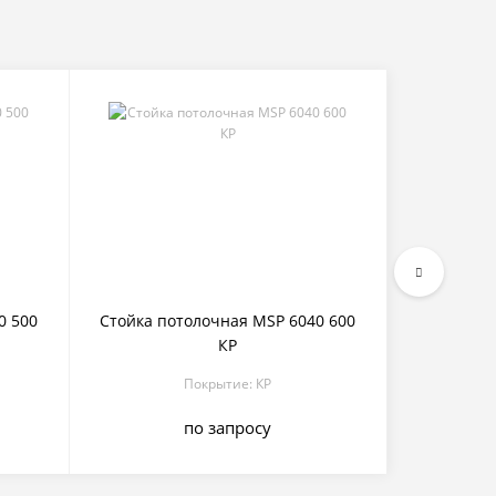
0 500
Стойка потолочная MSP 6040 600
Стойка 
КР
Покрытие: КР
по запросу