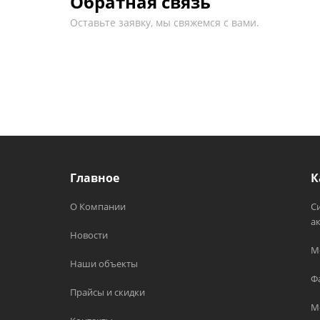
Обратная связь
Оставьте заявку, мы свяжемся с вами.
Главное
К
О Компании
С
а
Новости
М
Наши объекты
Ф
Прайсы и скидки
М