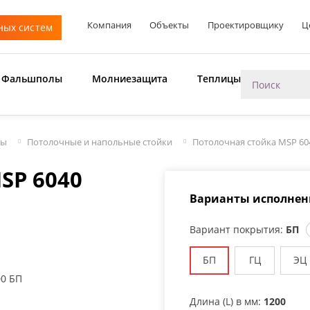
Компания
Объекты
Проектировщику
Ц
ных систем
Фальшполы
Молниезащита
Теплицы
мы
Потолочные и напольные стойки
Потолочная стойка MSP 60
SP 6040
Варианты исполнен
Вариант покрытия:
БП
БП
ГЦ
ЭЦ
Длина (L) в мм:
1200