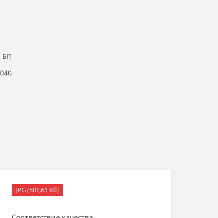
БП
6040
JPG (501,61 Кб)
Соответствие качества