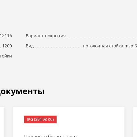
12116
Вариант покрытия
1200
потолочная стойка msp 
Вид
тойки
документы
JPG (394,98 Кб)
Пожарная безопасность