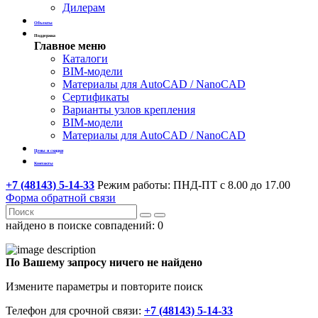
Дилерам
Объекты
Поддержка
Главное меню
Каталоги
BIM-модели
Материалы для AutoCAD / NanoCAD
Сертификаты
Варианты узлов крепления
BIM-модели
Материалы для AutoCAD / NanoCAD
Цены и скидки
Контакты
+7 (48143) 5-14-33
Режим работы: ПНД-ПТ с 8.00 до 17.00
Форма обратной связи
найдено в поиске совпадений:
0
По Вашему запросу ничего не найдено
Измените параметры и повторите поиск
Телефон для срочной связи:
+7 (48143) 5-14-33