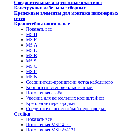
Соединительные и крепёжные пластины
Конструкции кабельные сборные
Крепежные элементы для монтажа инженерных
сетей
Кронштейны консольные
Показать все
MS В
MS F
MS А
MS Е
MS K
MS S
MS C
MS P
MS N
Соединитель-кронштейн лотка кабельного
Кронштейн стеновой/настенный
Потолочная скоба
Укосина для консольных кронштейнов
Крепление перегородки
Соединитель огнестойкой перегородки
Стойки
Показать все
Потолочная MSP 4121
Потолочная MSP 2х4121