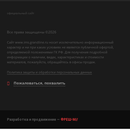
официальный сайт
Все права защищены ©2026
Сайт www.ims.grandline.ru носит исключительно информационный
характер и ни при каких условиях не является публичной офертой,
определяемой положениями ГК РФ. Для получения подробной
информации о наличии, видах, характеристиках и стоимости
материалов, пожалуйста, обращайтесь в офисы продаж.
Политика защиты и обработки персональных данных
Пожаловаться, похвалить
Разработка и продвижение —
ФРЕШ-М//