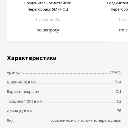
Соединитель огнестойкой
Соединител
перегородки SMPF ОЦ
перегоро
Покрытие: ОЦ
Покр
по запросу
по 
Характеристики
311435
Артикул
38,4
Ширина (b) в мм
ОЦ
Вариант покрытия
1,2
Толщина 1 (S1) в мм
76
Длина (L) в мм
соединители огнестойких перегородок
Вид