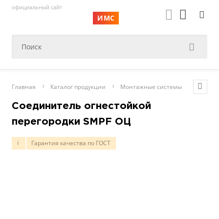
официальный сайт
ИМС
Главная
Каталог продукции
Монтажные системы
Консол
Соединитель огнестойкой
перегородки SMPF ОЦ
Гарантия качества по ГОСТ
i