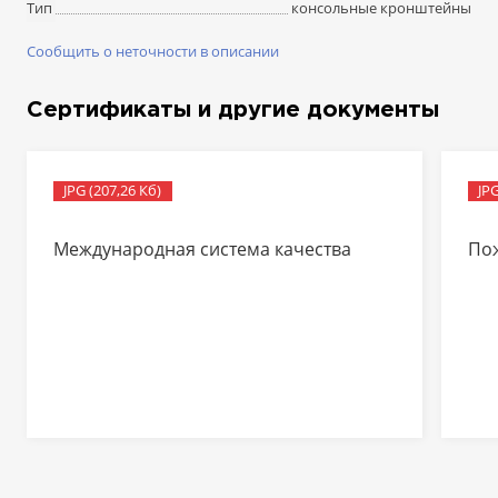
консольные кронштейны
Тип
Сообщить о неточности в описании
Сертификаты и другие документы
JPG (207,26 Кб)
JPG
Международная система качества
По