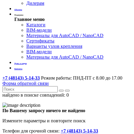
Дилерам
Объекты
Поддержка
Главное меню
Каталоги
BIM-модели
Материалы для AutoCAD / NanoCAD
Сертификаты
Варианты узлов крепления
BIM-модели
Материалы для AutoCAD / NanoCAD
Цены и скидки
Контакты
+7 (48143) 5-14-33
Режим работы: ПНД-ПТ с 8.00 до 17.00
Форма обратной связи
найдено в поиске совпадений:
0
По Вашему запросу ничего не найдено
Измените параметры и повторите поиск
Телефон для срочной связи:
+7 (48143) 5-14-33