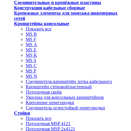
Соединительные и крепёжные пластины
Конструкции кабельные сборные
Крепежные элементы для монтажа инженерных
сетей
Кронштейны консольные
Показать все
MS В
MS F
MS А
MS Е
MS K
MS S
MS C
MS P
MS N
Соединитель-кронштейн лотка кабельного
Кронштейн стеновой/настенный
Потолочная скоба
Укосина для консольных кронштейнов
Крепление перегородки
Соединитель огнестойкой перегородки
Стойки
Показать все
Потолочная MSP 4121
Потолочная MSP 2х4121