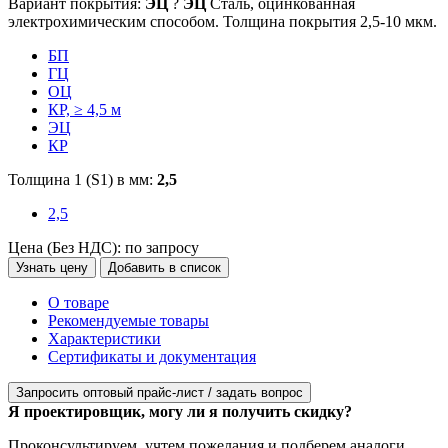
Вариант покрытия:
ЭЦ
?
ЭЦ
Сталь, оцинкованная
электрохимическим способом. Толщина покрытия 2,5-10 мкм.
БП
ГЦ
ОЦ
КР, ≥ 4,5 м
ЭЦ
КР
Толщина 1 (S1) в мм:
2,5
2,5
Цена (Без НДС):
по запросу
Узнать цену
Добавить в список
О товаре
Рекомендуемые товары
Характеристики
Сертификаты и документация
Запросить оптовый прайс-лист / задать вопрос
Я проектировщик, могу ли я получить скидку?
Проконсультируем, учтем пожелания и подберем аналоги