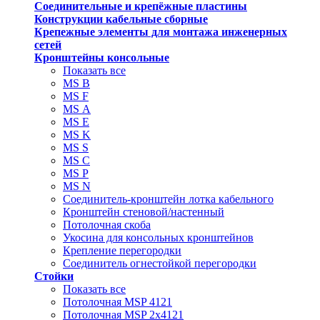
Соединительные и крепёжные пластины
Конструкции кабельные сборные
Крепежные элементы для монтажа инженерных
сетей
Кронштейны консольные
Показать все
MS В
MS F
MS А
MS Е
MS K
MS S
MS C
MS P
MS N
Соединитель-кронштейн лотка кабельного
Кронштейн стеновой/настенный
Потолочная скоба
Укосина для консольных кронштейнов
Крепление перегородки
Соединитель огнестойкой перегородки
Стойки
Показать все
Потолочная MSP 4121
Потолочная MSP 2х4121