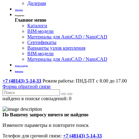
Дилерам
Объекты
Поддержка
Главное меню
Каталоги
BIM-модели
Материалы для AutoCAD / NanoCAD
Сертификаты
Варианты узлов крепления
BIM-модели
Материалы для AutoCAD / NanoCAD
Цены и скидки
Контакты
+7 (48143) 5-14-33
Режим работы: ПНД-ПТ с 8.00 до 17.00
Форма обратной связи
найдено в поиске совпадений:
0
По Вашему запросу ничего не найдено
Измените параметры и повторите поиск
Телефон для срочной связи:
+7 (48143) 5-14-33