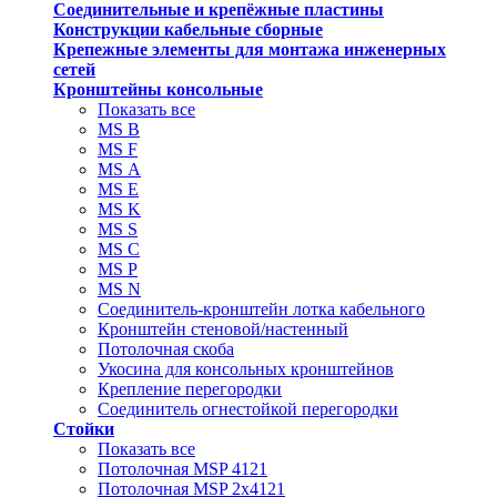
Соединительные и крепёжные пластины
Конструкции кабельные сборные
Крепежные элементы для монтажа инженерных
сетей
Кронштейны консольные
Показать все
MS В
MS F
MS А
MS Е
MS K
MS S
MS C
MS P
MS N
Соединитель-кронштейн лотка кабельного
Кронштейн стеновой/настенный
Потолочная скоба
Укосина для консольных кронштейнов
Крепление перегородки
Соединитель огнестойкой перегородки
Стойки
Показать все
Потолочная MSP 4121
Потолочная MSP 2х4121