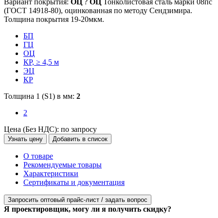
Вариант покрытия:
ОЦ
?
ОЦ
Тонколистовая сталь марки 08пс
(ГОСТ 14918-80), оцинкованная по методу Сендзимира.
Толщина покрытия 19-20мкм.
БП
ГЦ
ОЦ
КР, ≥ 4,5 м
ЭЦ
КР
Толщина 1 (S1) в мм:
2
2
Цена (Без НДС):
по запросу
Узнать цену
Добавить в список
О товаре
Рекомендуемые товары
Характеристики
Сертификаты и документация
Запросить оптовый прайс-лист / задать вопрос
Я проектировщик, могу ли я получить скидку?