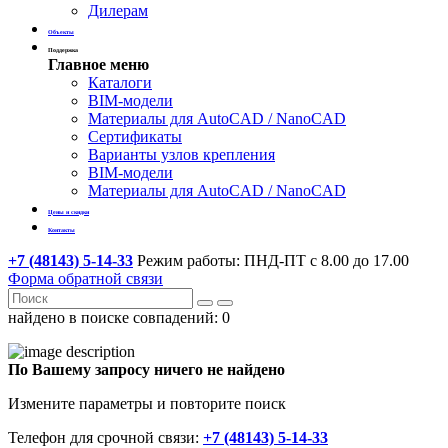
Дилерам
Объекты
Поддержка
Главное меню
Каталоги
BIM-модели
Материалы для AutoCAD / NanoCAD
Сертификаты
Варианты узлов крепления
BIM-модели
Материалы для AutoCAD / NanoCAD
Цены и скидки
Контакты
+7 (48143) 5-14-33
Режим работы: ПНД-ПТ с 8.00 до 17.00
Форма обратной связи
найдено в поиске совпадений:
0
По Вашему запросу ничего не найдено
Измените параметры и повторите поиск
Телефон для срочной связи:
+7 (48143) 5-14-33