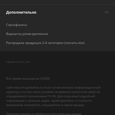
Дополнительно
Сертификаты
Варианты узлов крепления
Распродажа продукции 2-й категории (скачать xlsx)
официальный сайт
Все права защищены ©2026
Сайт www.ims.grandline.ru носит исключительно информационный
характер и ни при каких условиях не является публичной офертой,
определяемой положениями ГК РФ. Для получения подробной
информации о наличии, видах, характеристиках и стоимости
материалов, пожалуйста, обращайтесь в офисы продаж.
Политика защиты и обработки персональных данных