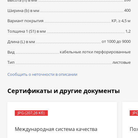
400
Ширина (b) в мм
КР, ≥ 4,5 м
Вариант покрытия
1,2
Толщина 1 (S1) в мм
от 1000 до 9000
Длина (L) в мм
кабельные лотки перфорированные
Вид
листовые
Тип
Сообщить о неточности в описании
Сертификаты и другие документы
JPG (207,26 Кб)
JPG
Международная система качества
По