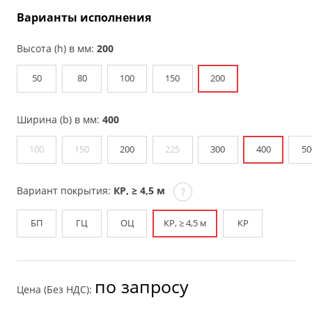
Варианты исполнения
Высота (h) в мм:
200
50
80
100
150
200
Ширина (b) в мм:
400
100
150
200
225
300
400
50
Вариант покрытия:
КР, ≥ 4,5 м
?
БП
ГЦ
ОЦ
КР, ≥ 4,5 м
КР
по запросу
Цена (Без НДС):