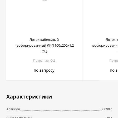
Лоток кабельный
Лоток 
перфорированный ЛКП 100х200х1,2
перфорированны
ОЦ
Покрытие: ОЦ
Покр
по запросу
по 
Характеристики
300997
Артикул
200
Высота (h) в мм