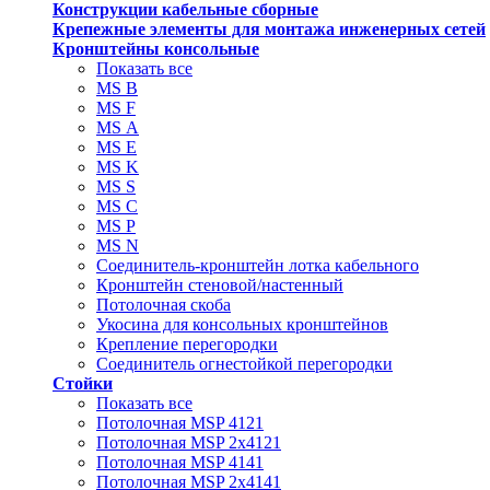
Конструкции кабельные сборные
Крепежные элементы для монтажа инженерных сетей
Кронштейны консольные
Показать все
MS В
MS F
MS А
MS Е
MS K
MS S
MS C
MS P
MS N
Соединитель-кронштейн лотка кабельного
Кронштейн стеновой/настенный
Потолочная скоба
Укосина для консольных кронштейнов
Крепление перегородки
Соединитель огнестойкой перегородки
Стойки
Показать все
Потолочная MSP 4121
Потолочная MSP 2х4121
Потолочная MSP 4141
Потолочная MSP 2х4141