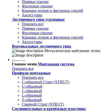
Прямые секции
Фасонные секции
Крышки лотков и фасонных секций
Аксессуары
Лестничного типа усиленные
Показать все
Прямые секции
Фасонные секции
Крышки лотков и фасонных секций
Аксессуары
Вертикальные лестничного типа
Металлические кабельные лотки
Монтажная система
Главное меню
Монтажная система
Показать все
Профили монтажные
Показать все
С-образный Страт (STRUT)
U-образный
С-образный
L-образный
Z-образный
Сварной Страт (STRUT)
Соединительные и крепёжные пластины