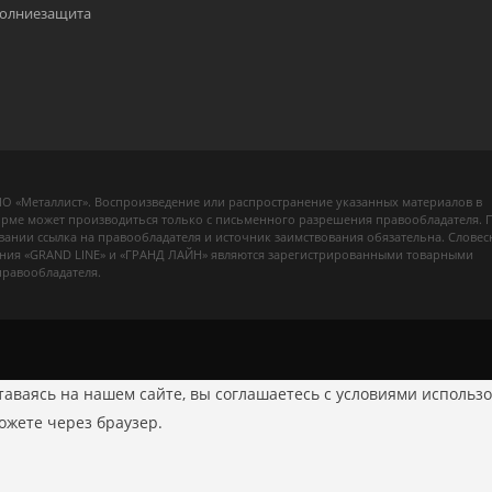
олниезащита
О «Металлист». Воспроизведение или распространение указанных материалов в
рме может производиться только с письменного разрешения правообладателя. 
вании ссылка на правообладателя и источник заимствования обязательна. Словес
ния «GRAND LINE» и «ГРАНД ЛАЙН» являются зарегистрированными товарными
правообладателя.
аваясь на нашем сайте, вы соглашаетесь с условиями использо
можете через браузер.