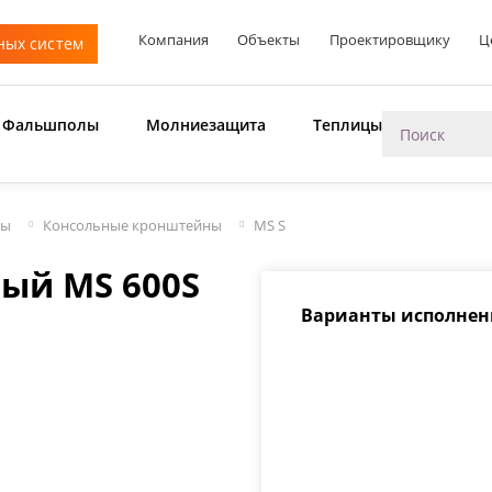
Компания
Объекты
Проектировщику
Ц
ных систем
Фальшполы
Молниезащита
Теплицы
мы
Консольные кронштейны
MS S
ый MS 600S
Варианты исполнен