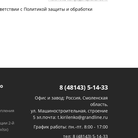
тветствии с Политикой защиты и обработки
о
8 (48143) 5-14-33
Офис и завод: Россия, Смоленская
область,
епления
ул. Машиностроительная, строение
5 эл.почта: t.kirilenko@grandline.ru
ции 2-й
График работы: пн.-пт. 8:00 - 17:00
xlsx)
тел:
8 (48143) 5-14-33