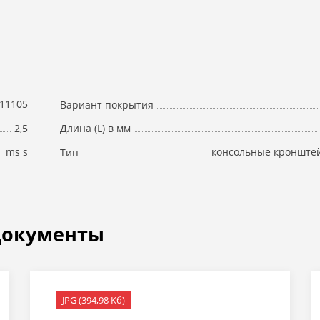
11105
Вариант покрытия
2,5
Длина (L) в мм
ms s
консольные кронште
Тип
документы
JPG (394,98 Кб)