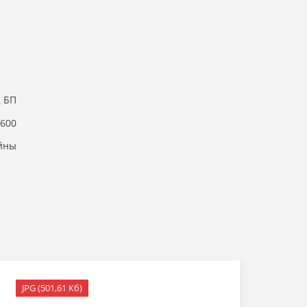
БП
600
йны
JPG (501,61 Кб)