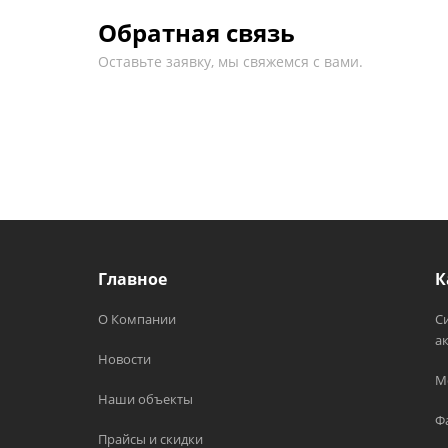
Обратная связь
Оставьте заявку, мы свяжемся с вами.
Главное
К
О Компании
С
а
Новости
М
Наши объекты
Ф
Прайсы и скидки