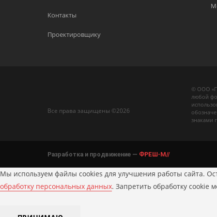
М
Контакты
Проектировщику
© ООО «П
любой фо
использо
Все права защищены ©2026
обозначе
знаками 
Разработка и продвижение —
ФРЕШ-М//
Мы используем файлы cookies для улучшения работы сайта. Ост
обработку персональных данных
. Запретить обработку cookie 