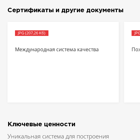
Сертификаты и другие документы
JPG (207,26 Кб)
JPG
Международная система качества
По
Ключевые ценности
Уникальная система для построения