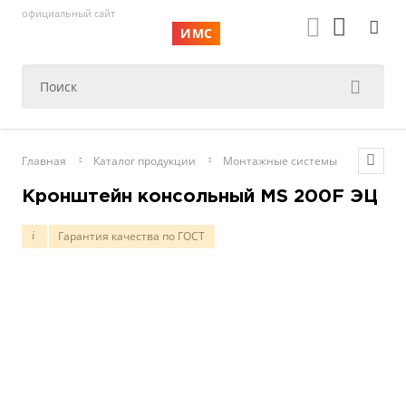
официальный сайт
ИМС
Главная
Каталог продукции
Монтажные системы
Консол
Кронштейн консольный MS 200F ЭЦ
Гарантия качества по ГОСТ
i