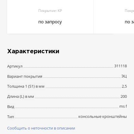
Покрытие: КР
Покр
по запросу
по 
Характеристики
311118
Артикул
ЭЦ
Вариант покрытия
2,5
Толщина 1 (S1) в мм
200
Длина (L) в мм
ms f
Вид
консольные кронштейны
Тип
Сообщить о неточности в описании